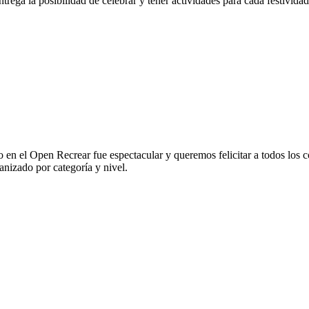
trega la posibilidad de celebrar y tener actividades para cada festividad
en el Open Recrear fue espectacular y queremos felicitar a todos los co
anizado por categoría y nivel.